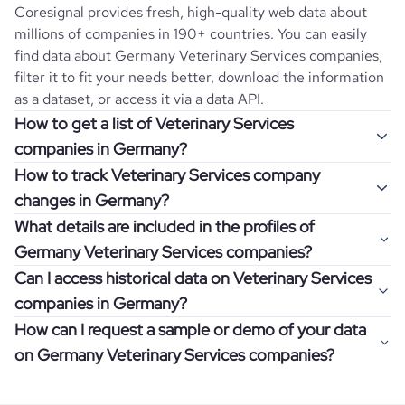
Coresignal provides fresh, high-quality web data about
millions of companies in 190+ countries. You can easily
find data about
Germany
Veterinary Services
companies,
filter it to fit your needs better, download the information
as a dataset, or access it via a data API.
How to get a list of Veterinary Services
companies in Germany?
How to track Veterinary Services company
Once you log in to the self-service platform, choose the
changes in Germany?
type of companies you want to review by picking the
What details are included in the profiles of
"Company" and "Country" filters. Review the data sample
Get notifications about changes in employee headcount,
Germany Veterinary Services companies?
returned and download up to 200 company profiles for
funding, revenue, and other features by setting up
free to check how well the data fits your goal.
Can I access historical data on Veterinary Services
Coresignal's webhooks. Webhooks are automated
Company profiles contain more than 500 different data
companies in Germany?
messages that notify you about data changes in a
points. Generally, the data is sorted into six categories:
If you have an even more specific question in mind, such
company of interest, such as a potential client or a
How can I request a sample or demo of your data
company overview, workforce trends, growth insights,
as how I can find all companies of a specific category
You can access years of historical data on
Veterinary
competitor.
on Germany Veterinary Services companies?
product summary, online presence, and financial
residing within my state, you can easily add more filters to
Services
companies in
Germany
, which enables you to use
information.
the query. The more specific the request, the better your
this information for competitive analysis or market
Definitely! Coresignal's self-service allows you to get 200
results will be.