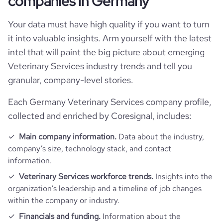
companies in Germany
num_technologies_used
17
hq_location
Lörrach, Germany
employees_count
82
Your data must have high quality if you want to turn
Website traffic
website
https://www.inuvet.com
it into valuable insights. Arm yourself with the latest
hq_full_address
*******
Employee review score & changes
total_website_visits_monthly
15700
intel that will paint the big picture about emerging
https://www.professional-
professional_network_url
network.com/company/inuvet
Veterinary Services industry trends and tell you
Workforce trends
company_employee_reviews_count
2
granular, company-level stories.
visits_change_monthly
9.79
https://www.financial-
financial_website_url
active_job_postings_count
3
website.com/organization/inuvet
Each Germany Veterinary Services company profile,
company_employee_reviews_aggregate_score
3
rank_global
1562367
collected and enriched by Coresignal, includes:
rank_country
127009
Main company information.
Data about the industry,
company’s size, technology stack, and contact
information.
rank_category
466
Veterinary Services workforce trends.
Insights into the
organization’s leadership and a timeline of job changes
bounce_rate
51.08
within the company or industry.
Financials and funding.
Information about the
pages_per_visit
1.92