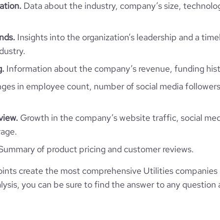
ation.
Data about the industry, company’s size, technolo
Tunisia
1
ends.
Insights into the organization’s leadership and a time
476
TN
m and Air-Conditioning Supply
dustry.
3
g.
Information about the company’s revenue, funding hist
TUN
2010
es in employee count, number of social media followers
https://www.medclim.tn
Tunis, Tunis, Tunisia
11-50 employees
520
https://www.professional-
view.
Growth in the company’s website traffic, social med
etwork.com/company/medclim
*******
rage.
35
65.61
Summary of product pricing and customer reviews.
61.54
nts create the most comprehensive Utilities companies i
ysis, you can be sure to find the answer to any question 
4.24