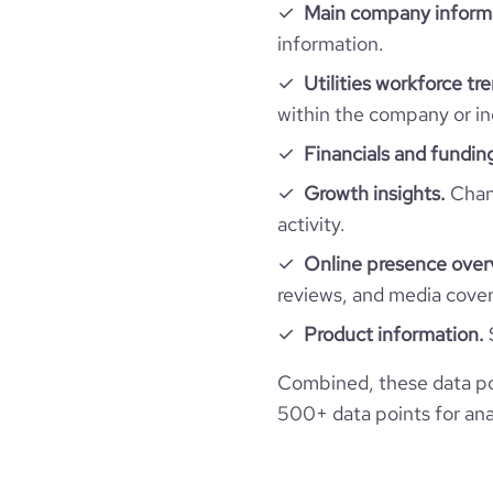
Main company inform
Follower counts & changes
hq_country
information.
is_b2b
Utilities workforce tr
Technographics
followers_count_professional_network
hq_country_iso2
industry
Stea
within the company or in
Company websites and social media
num_technologies_used
Financials and fundin
hq_country_iso3
founded_year
Growth insights.
Chang
Website traffic
website
activity.
hq_location
size_range
total_website_visits_monthly
Online presence over
professional_network_url
n
hq_full_address
reviews, and media cove
employees_count
visits_change_monthly
Product information.
bounce_rate
Combined, these data poi
500+ data points for anal
pages_per_visit