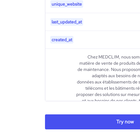
unique_website
last_updated_at
created_at
Chez MEDCLIM, nous somme
matière de vente de produits de 
de maintenance. Nous proposon
adaptés aux besoins de no
données aux établissements de s
télécoms et les bâtiments rés
proposer des solutions sur mesu
et aux besoins de nos clients, 
exceptionnelle grâce à des
renommée internation
partenaires, nous proposons une
Try now
reconnue pour son effi
description
diversifiée de diffusion et
meilleur confort, a2i et ME