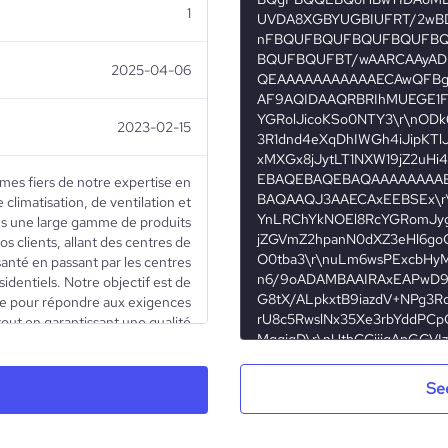
1
2025-04-06
2023-02-15
s fiers de notre expertise en
climatisation, de ventilation et
s une large gamme de produits
s clients, allant des centres de
anté en passant par les centres
identiels. Notre objectif est de
re pour répondre aux exigences
tout en garantissant une qualité
 produits robustes et fiables de
ale. En collaboration avec nos
 climatisation de confort HAIER
Se
cacité énergétique, une gamme
 de traitement d'air MP3 pour un
KAR pour le traitement d'air des