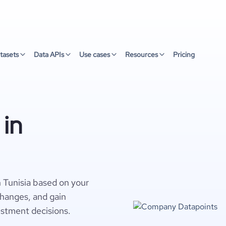
tasets
Data APIs
Use cases
Resources
Pricing
 in
n Tunisia based on your
changes, and gain
estment decisions.