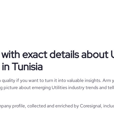
ocs opératoires et les industries
imatisation de précision conçue
atiques, les centres de données
es. Notre équipe de techniciens
ion pour assister à l'installation,
 MEDCLIM et assurer un service
oposons également des contrats
ur mesure pour répondre à tous
abilité et la performance de vos
MEDCLIM pour une solution de
ith exact details about Ut
atisation de qualité supérieure.
in Tunisia
Self-Owned
quality if you want to turn it into valuable insights. Arm y
Utilities
 big picture about emerging Utilities industry trends and t
mpany profile, collected and enriched by Coresignal, inclu
MEDCLIM