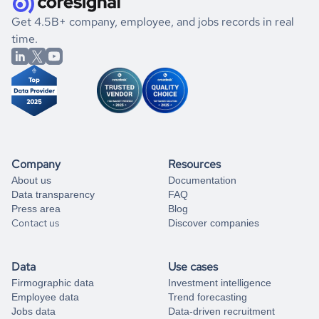
.
book a free consultation
the historical data, get to know the
Uruguay
Photography
If you are unsure how to achieve your preferred results,
Get 4.5B+ company, employee, and jobs records in real
market better.
you can always
time.
and get some help
book a free consultation
from our data experts.
Company
Resources
About us
Documentation
Data transparency
FAQ
Press area
Blog
Contact us
Discover companies
Data
Use cases
Firmographic data
Investment intelligence
Employee data
Trend forecasting
Jobs data
Data-driven recruitment