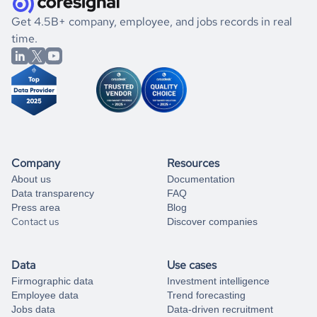
.
book a free consultation
the historical data, get to know the
Guatemala
If you are unsure how to achieve your preferred results,
Get 4.5B+ company, employee, and jobs records in real
Photography
market better.
you can always
time.
and get some help
book a free consultation
from our data experts.
Company
Resources
About us
Documentation
Data transparency
FAQ
Press area
Blog
Contact us
Discover companies
Data
Use cases
Firmographic data
Investment intelligence
Employee data
Trend forecasting
Jobs data
Data-driven recruitment