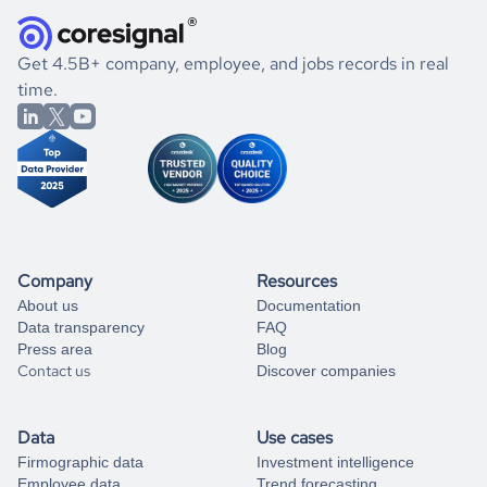
they were doing financially, and if there were any
and explore its possibilities.
for an account
listed above, visit
Coresignal's
self-service
, or
significant changes in their leadership. By diving deep into
.
book a free consultation
the historical data, get to know the
Greece
Photography
If you are unsure how to achieve your preferred results,
Get 4.5B+ company, employee, and jobs records in real
market better.
you can always
time.
and get some help
book a free consultation
from our data experts.
Company
Resources
About us
Documentation
Data transparency
FAQ
Press area
Blog
Contact us
Discover companies
Data
Use cases
Firmographic data
Investment intelligence
Employee data
Trend forecasting