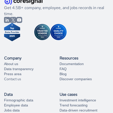
.
book a free consultation
the historical data, get to know the
Belarus
If you are unsure how to achieve your preferred results,
Get 4.5B+ company, employee, and jobs records in real
Pharmaceutical
market better.
you can always
time.
and get some help
book a free consultation
from our data experts.
Company
Resources
About us
Documentation
Data transparency
FAQ
Press area
Blog
Contact us
Discover companies
Data
Use cases
Firmographic data
Investment intelligence
Employee data
Trend forecasting
Jobs data
Data-driven recruitment