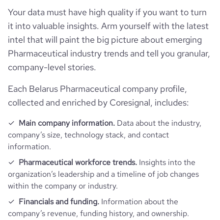
Technographics
followers_count_professional_network
38355
Your data must have high quality if you want to turn
hq_country_iso2
BY
size_range
1001-5000 employees
it into valuable insights. Arm yourself with the latest
Company websites and social media
num_technologies_used
52
intel that will paint the big picture about emerging
hq_country_iso3
BLR
employees_count
1981
Pharmaceutical industry trends and tell you granular,
Website traffic
website
https://www.msd.de
company-level stories.
hq_location
München, BY, Belarus
Employee review score & changes
total_website_visits_monthly
22800
https://www.professional-
Each Belarus Pharmaceutical company profile,
professional_network_url
network.com/company/msd-
hq_full_address
*******
collected and enriched by Coresignal, includes:
Workforce trends
sharp-%26-dohme-gmbh
company_employee_reviews_count
19
visits_change_monthly
8.27
Main company information.
Data about the industry,
active_job_postings_count
30
https://www.financial-
company’s size, technology stack, and contact
company_employee_reviews_aggregate_score
4.1
rank_global
1464858
financial_website_url
website.com/organization/msd-sharp-
information.
dohme-gmbh
Pharmaceutical workforce trends.
Insights into the
rank_country
103647
organization’s leadership and a timeline of job changes
within the company or industry.
rank_category
109
Financials and funding.
Information about the
company’s revenue, funding history, and ownership.