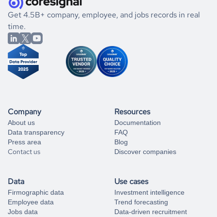
.
book a free consultation
the historical data, get to know the
Tajikistan
Medical
If you are unsure how to achieve your preferred results,
Get 4.5B+ company, employee, and jobs records in real
Practices
market better.
you can always
time.
and get some help
book a free consultation
from our data experts.
Company
Resources
About us
Documentation
Data transparency
FAQ
Press area
Blog
Contact us
Discover companies
Data
Use cases
Firmographic data
Investment intelligence
Employee data
Trend forecasting
Jobs data
Data-driven recruitment