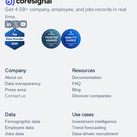
.
book a free consultation
the historical data, get to know the
Chad
International
If you are unsure how to achieve your preferred results,
Get 4.5B+ company, employee, and jobs records in real
Affairs
market better.
you can always
time.
and get some help
book a free consultation
from our data experts.
Company
Resources
About us
Documentation
Data transparency
FAQ
Press area
Blog
Contact us
Discover companies
Data
Use cases
Firmographic data
Investment intelligence
Employee data
Trend forecasting
Jobs data
Data-driven recruitment