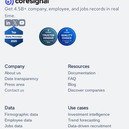
.
book a free consultation
the historical data, get to know the
Benin
International
If you are unsure how to achieve your preferred results,
Get 4.5B+ company, employee, and jobs records in real
Affairs
market better.
you can always
time.
and get some help
book a free consultation
from our data experts.
Company
Resources
About us
Documentation
Data transparency
FAQ
Press area
Blog
Contact us
Discover companies
Data
Use cases
Firmographic data
Investment intelligence
Employee data
Trend forecasting
Jobs data
Data-driven recruitment