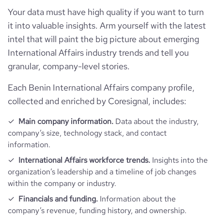
hq_location
Cotonou, Benin
size_range
501-1000 employees
Your data must have high quality if you want to turn
Employee review score & changes
total_website_visits_monthly
130
professional_network_
https://www.professional-
it into valuable insights. Arm yourself with the latest
url
network.com/company/benincontrol
hq_full_address
*******
employees_count
131
company_employee_reviews_count
2
intel that will paint the big picture about emerging
bounce_rate
40.91
International Affairs industry trends and tell you
granular, company-level stories.
company_employee_reviews_aggregate_score
4
pages_per_visit
2.73
Each Benin International Affairs company profile,
average_visit_duration_seconds
103
collected and enriched by Coresignal, includes:
Main company information.
Data about the industry,
company’s size, technology stack, and contact
information.
International Affairs workforce trends.
Insights into the
organization’s leadership and a timeline of job changes
within the company or industry.
Financials and funding.
Information about the
company’s revenue, funding history, and ownership.