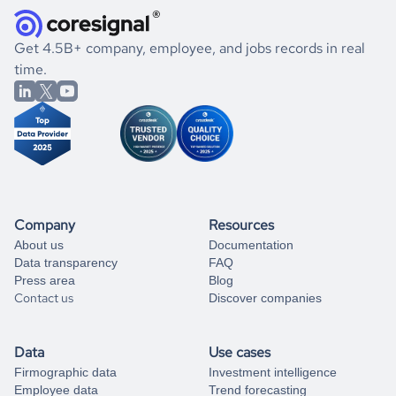
and explore its possibilities.
for an account
listed above, visit
Coresignal's
self-service
, or
significant changes in their leadership. By diving deep into
.
book a free consultation
the historical data, get to know the
Kazakhstan
Consumer
If you are unsure how to achieve your preferred results,
Get 4.5B+ company, employee, and jobs records in real
Goods
market better.
you can always
time.
and get some help
book a free consultation
from our data experts.
Company
Resources
About us
Documentation
Data transparency
FAQ
Press area
Blog
Contact us
Discover companies
Data
Use cases
Firmographic data
Investment intelligence
Employee data
Trend forecasting