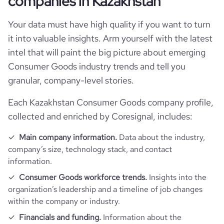
companies in Kazakhstan
Locations
company_name
Vlife
Your data must have high quality if you want to turn
Follower counts & changes
hq_country
Kazakhstan
company_legal_name
Grand Era LLP.
it into valuable insights. Arm yourself with the latest
Technographics
intel that will paint the big picture about emerging
followers_count_professional_network
294
hq_country_iso2
KZ
industry
Consumer Services
Consumer Goods industry trends and tell you
Company websites and social media
num_technologies_used
6
granular, company-level stories.
hq_country_iso3
KAZ
founded_year
2021
Website traffic
Each Kazakhstan Consumer Goods company profile,
website
https://www.vlife.kz
hq_location
Алматы, Алматинская область, Kazakhstan
collected and enriched by Coresignal, includes:
size_range
51-200 employees
Employee review score & changes
total_website_visits_monthly
1400
https://www.professional-
professional_network_url
Main company information.
Data about the industry,
network.com/company/vlife-kz
hq_full_address
*******
employees_count
62
company’s size, technology stack, and contact
company_employee_reviews_count
4
visits_change_monthly
76.39
information.
https://www.financial-
financial_website_url
website.com/organization/vlife
Consumer Goods workforce trends.
Insights into the
company_employee_reviews_aggregate_score
2.9
rank_global
8944732
organization’s leadership and a timeline of job changes
within the company or industry.
rank_country
70963
Financials and funding.
Information about the