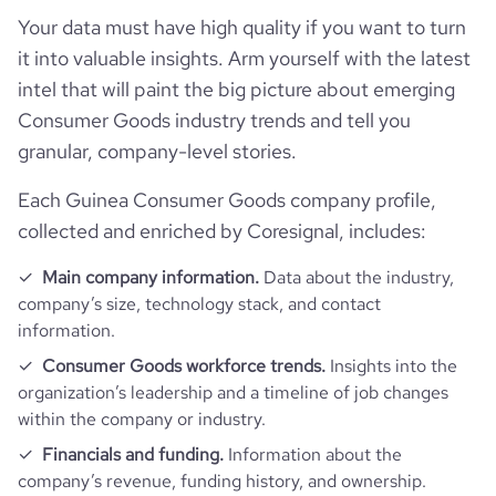
Your data must have high quality if you want to turn
it into valuable insights. Arm yourself with the latest
Firmographics
intel that will paint the big picture about emerging
Locations
company_name
Anadi Guinée
Consumer Goods industry trends and tell you
granular, company-level stories.
Follower counts & changes
hq_country
Guinea
industry
Consumer Services
Each Guinea Consumer Goods company profile,
Company websites and social media
followers_count_professional_network
1577
collected and enriched by Coresignal, includes:
hq_country_iso2
GN
founded_year
2019
Website traffic
Main company information.
Data about the industry,
website
https://www.anadiguinee.com
hq_country_iso3
GIN
company’s size, technology stack, and contact
size_range
1-10 employees
information.
total_website_visits_monthly
918
https://www.professional-
hq_location
Conakry, Conakry, Guinea
professional_network_url
network.com/company/anadi-
Consumer Goods workforce trends.
Insights into the
employees_count
4
guinee
organization’s leadership and a timeline of job changes
visits_change_monthly
54.03
within the company or industry.
hq_full_address
*******
Financials and funding.
Information about the
bounce_rate
52.94
company’s revenue, funding history, and ownership.