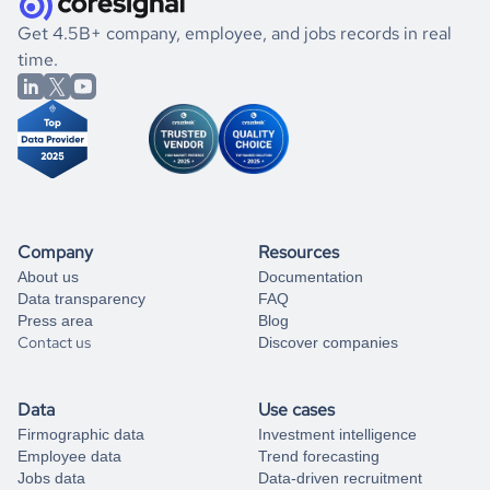
.
book a free consultation
the historical data, get to know the
Guinea
Consumer
If you are unsure how to achieve your preferred results,
Get 4.5B+ company, employee, and jobs records in real
Goods
market better.
you can always
time.
and get some help
book a free consultation
from our data experts.
Company
Resources
About us
Documentation
Data transparency
FAQ
Press area
Blog
Contact us
Discover companies
Data
Use cases
Firmographic data
Investment intelligence
Employee data
Trend forecasting
Jobs data
Data-driven recruitment