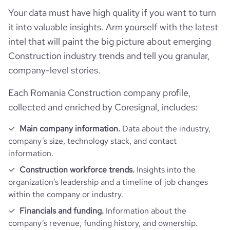
followers_count_professional_network
16800
hq_country_iso2
RO
industry
Construction
Your data must have high quality if you want to turn
Company websites and social media
it into valuable insights. Arm yourself with the latest
num_technologies_used
19
followers_count_owler
2
hq_country_iso3
ROU
founded_year
1912
intel that will paint the big picture about emerging
Website traffic
website
https://www.holcim.ro
Construction industry trends and tell you granular,
hq_location
Bucharest, 2nd District, Romania
size_range
1001-5000 employees
company-level stories.
Employee review score & changes
total_website_visits_monthly
6000
https://www.professional-
professional_network_url
network.com/company/holcim-
Each Romania Construction company profile,
hq_full_address
*******
employees_count
298
Workforce trends
romania
company_employee_reviews_count
5
visits_change_monthly
47.69
collected and enriched by Coresignal, includes:
active_job_postings_count
7
Main company information.
Data about the industry,
company_employee_reviews_aggregate_score
5
rank_global
3340661
company’s size, technology stack, and contact
information.
rank_country
35296
Construction workforce trends.
Insights into the
organization’s leadership and a timeline of job changes
rank_category
280
within the company or industry.
Financials and funding.
Information about the
company’s revenue, funding history, and ownership.
bounce_rate
50.24